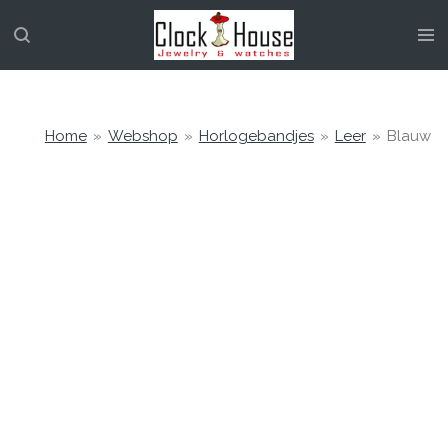
Ga
direct
naar
de
hoofdinhoud
Home
»
Webshop
»
Horlogebandjes
»
Leer
»
Blauw