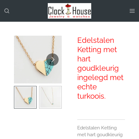
Ga
direct
naar
de
hoofdinhoud
Edelstalen
Ketting met
hart
goudkleurig
ingelegd met
echte
turkoois.
Edelstalen Ketting
met hart goudkleurig