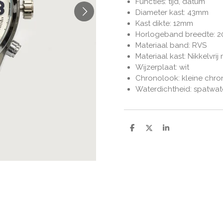
Functies: tijd, datum
Diameter kast: 43mm
Kast dikte: 12mm
Horlogeband breedte: 
Materiaal band: RVS
Materiaal kast: Nikkelvrij
Wijzerplaat: wit
Chronolook: kleine chrono
Waterdichtheid: spatwat
D
D
S
e
e
h
l
e
a
e
l
r
n
e