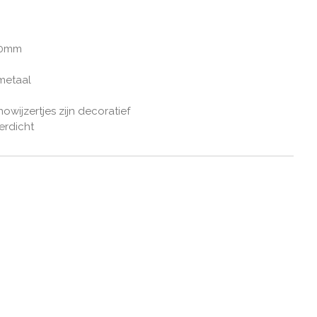
20mm
 metaal
wijzertjes zijn decoratief
erdicht