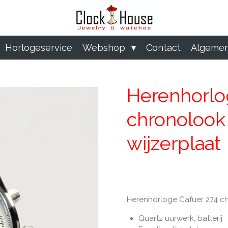
Horlogeservice
Webshop
Contact
Algemen
Herenhorlo
chronolook 
wijzerplaat
Herenhorloge Cafuer 274 chr
Quartz uurwerk, batterij