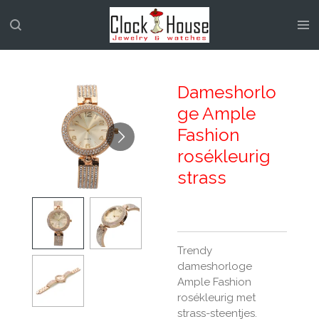
Ga
direct
naar
de
hoofdinhoud
Dameshorlo
ge Ample
Fashion
rosékleurig
strass
Trendy
dameshorloge
Ample Fashion
rosékleurig met
strass-steentjes.