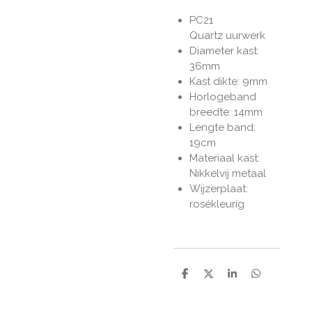
PC21
Quartz uurwerk
Diameter kast:
36mm
Kast dikte: 9mm
Horlogeband
breedte: 14mm
Lengte band:
19cm
Materiaal kast:
Nikkelvij metaal
Wijzerplaat:
rosékleurig
D
D
S
D
e
e
h
e
l
e
a
l
e
l
r
e