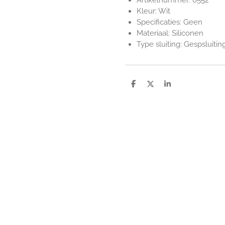
Artikelnummer: 0552
Kleur: Wit
Specificaties: Geen
Materiaal: Siliconen
Type sluiting: Gespsluitin
D
D
S
e
e
h
l
e
a
e
l
r
n
e