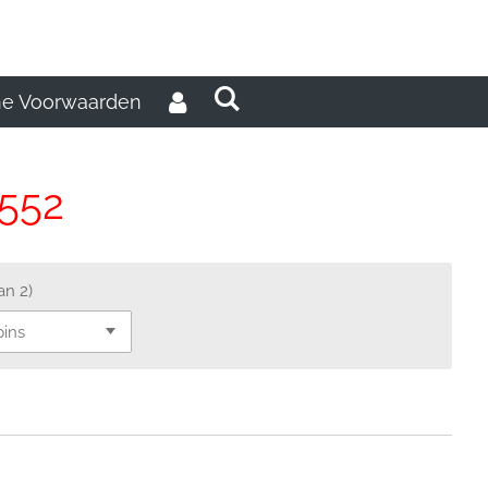
e Voorwaarden
0552
an 2)