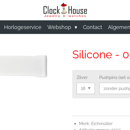
Horlogeservice
Webshop
Contact
Algemen
Silicone - 
Zilver
Pushpins (set v
Merk: Eichmüller