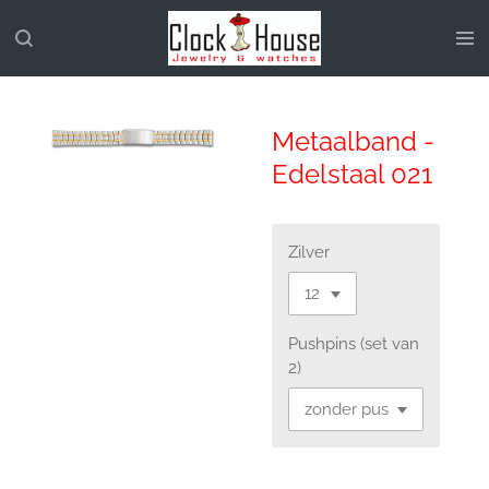
Ga
direct
naar
de
hoofdinhoud
Metaalband -
Edelstaal 021
Zilver
Pushpins (set van
2)