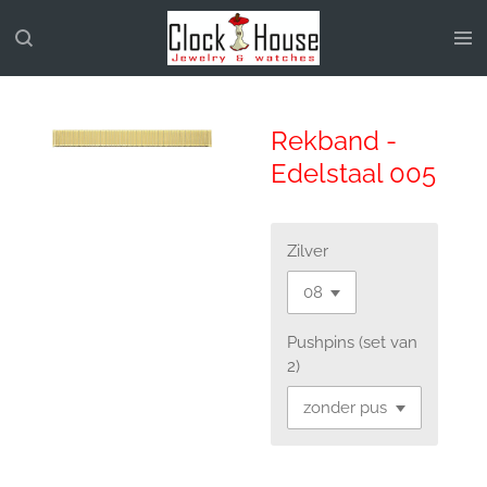
Ga
direct
naar
de
hoofdinhoud
Rekband -
Edelstaal 005
Zilver
Pushpins (set van
2)