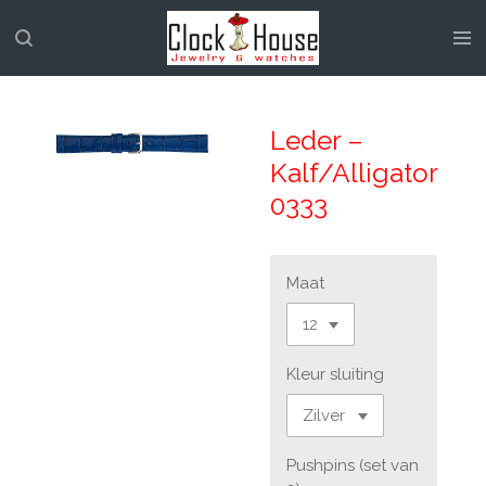
Ga
direct
naar
de
hoofdinhoud
Leder –
Kalf/Alligator
0333
Maat
Kleur sluiting
Pushpins (set van