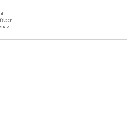
nt
fsleer
buck