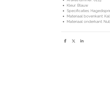
Artikelnummer: 0215
Kleur: Blauw
Specificaties: Hagedispri
Materiaal bovenkant: Kal
Materiaal onderkant: Nu
D
D
S
e
e
h
l
e
a
e
l
r
n
e