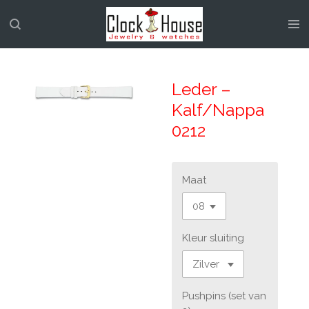
Ga
direct
naar
de
hoofdinhoud
Leder –
Kalf/Nappa
0212
Maat
Kleur sluiting
Pushpins (set van