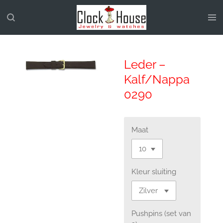
Ga
direct
naar
de
hoofdinhoud
Leder –
Kalf/Nappa
0290
Maat
Kleur sluiting
Pushpins (set van