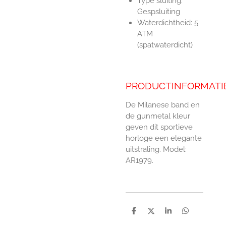
Type sluiting:
Gespsluiting
Waterdichtheid:
5
ATM
(spatwaterdicht)
PRODUCTINFORMATI
De Milanese band en
de gunmetal kleur
geven dit sportieve
horloge een elegante
uitstraling. Model:
AR1979.
D
D
S
D
e
e
h
e