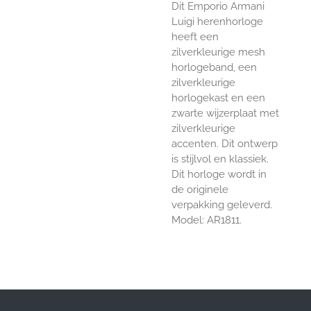
Dit Emporio Armani
Luigi herenhorloge
heeft een
zilverkleurige mesh
horlogeband, een
zilverkleurige
horlogekast en een
zwarte wijzerplaat met
zilverkleurige
accenten. Dit ontwerp
is stijlvol en klassiek.
Dit horloge wordt in
de originele
verpakking geleverd.
Model: AR1811.